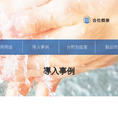
使用用途
導入事例
分野別提案
製品情
●食品工場向け
●飲料水工場向け
●飲食店向け
導入事例
●医療機関向け
●農業向け
●動物病院・ペット
ショップ向け
●お菓子工場向け