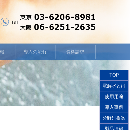
報
導入の流れ
資料請求
TOP
電解水とは
使用用途
導入事例
分野別提案
製品情報