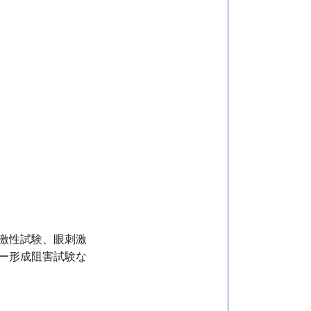
激性試験、眼刺激
ー形成阻害試験な