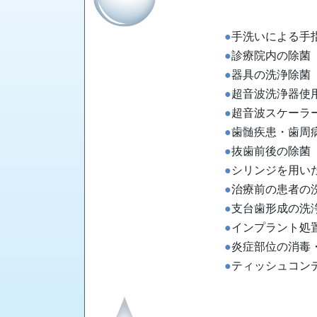
●
手洗いによる手
●
診療院内の除菌
●
器具の洗浄除菌
●
超音波洗浄器使
●
超音波スケーラ
●
歯髄疾患・歯周
●
抜歯前後の除菌
●
シリンジを用い
●
治療前の患者の
●
支台歯形成の洗
●
インプラント処
●
炎症部位の消毒
●
ティッシュコン