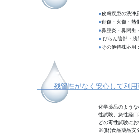
●
皮膚疾患の洗浄
●
創傷・火傷・熱
●
鼻腔炎・鼻閉垂
●
びらん陰部・膀
●
その他特殊応用
残留性がなく安心して利用
化学薬品のような
性試験、急性経口
どの毒性試験にお
※(財)食品薬品