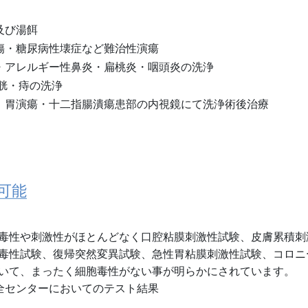
及び湯餌
傷・糖尿病性壊症など難治性演瘍
・アレルギー性鼻炎・扁桃炎・咽頭炎の洗浄
胱・痔の洗浄
：胃演瘍・十二指腸潰瘍患部の内視鏡にて洗浄術後治療
可能
毒性や刺激性がほとんどなく口腔粘膜刺激性試験、皮膚累積刺
毒性試験、復帰突然変異試験、急性胃粘膜刺激性試験、コロニ
いて、まったく細胞毒性がない事が明らかにされています。
安全センターにおいてのテスト結果