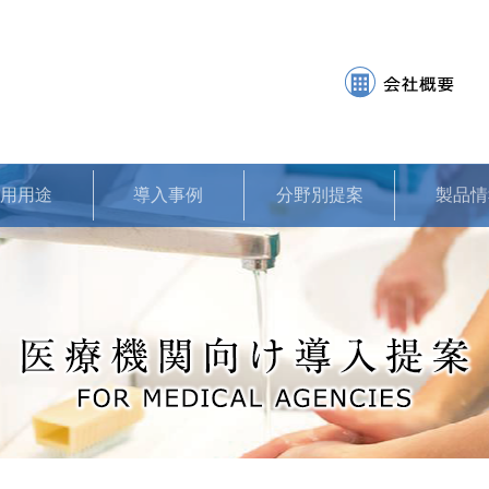
使用用途
導入事例
分野別提案
製品情
●食品工場向け
●飲料水工場向け
●飲食店向け
●医療機関向け
●農業向け
●動物病院・ペット
ショップ向け
●お菓子工場向け