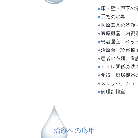
●
床・壁・廊下の
●
手指の消毒
●
医療器具の洗浄
●
医療機器（内視
●
患者居室（ベッ
●
治療台・診察椅
●
患者の衣類、看
●
トイレ関係の洗
●
食器・厨房機器
●
スリッパ、シュ
●
病理剖検室
治療への応用