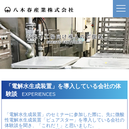
メニ
「電解水生成装置」を導入している会社の体
験談
EXPERIENCES
「電解水生成装置」のセミナーに参加した際に、先に微酸
性電解水生成装置「ピュアスター」を導入している会社の
体験談を聞き、「これだ！」と思いました。