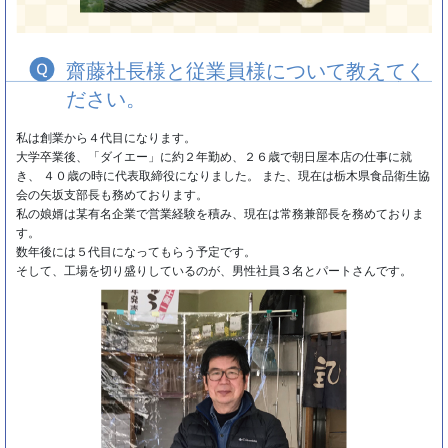
齋藤社長様と従業員様について教えてく
ださい。
私は創業から４代目になります。
大学卒業後、「ダイエー」に約２年勤め、２６歳で朝日屋本店の仕事に就
き、 ４０歳の時に代表取締役になりました。 また、現在は栃木県食品衛生協
会の矢坂支部長も務めております。
私の娘婿は某有名企業で営業経験を積み、現在は常務兼部長を務めておりま
す。
数年後には５代目になってもらう予定です。
そして、工場を切り盛りしているのが、男性社員３名とパートさんです。