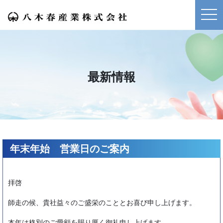
メニ
最新情報
年末年始 営業日のご案内
拝啓
師走の候、貴社益々のご盛栄のこととお喜び申し上げます。
本年は格別のご愛顧を賜り厚く御礼申し上げます。